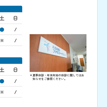
土
日
※
土
日
＊夏季休診・年末年始の休診に関してはお
知らせをご参照ください。
※