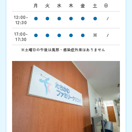
月
火
水
木
金
土
日
12:00-
12:30
17:00-
※
17:30
※
土曜日の午後は風邪・感染症外来はありません