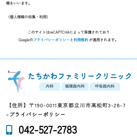
報をいいます。
（個人情報の収集・利用）
当院は、以下の目的のため、その範囲内においてのみ、個人情報を収集・
利用いたします。
このサイトはreCAPTCHAによって保護されており
当院による個人情報の収集・利用は、お客様の自発的な提供によるもので
Googleの
プライバシーポリシー
と
利用規約
が適用されます。
あり、お客様が個人情報を提供された場合は、当サイトが本方針に則って
個人情報を利用することをお客様が許諾したものとします。
・お客様に有益かつ必要と思われる情報の提供
・業務遂行上で必要となる当サイトからの問い合わせ、確認、およびサー
ビス向上のための意見収集
・各種のお問い合わせ対応
（（個人情報の第三者提供）
【住所】〒190-0011東京都立川市高松町3-28-7
当院は、法令に基づく場合等正当な理由によらない限り、事前に本人の同
-プライバシーポリシー
意を得ることなく、個人情報を第三者に開示・提供することはありませ
ん。
042-527-2783
（（委託先の監督）