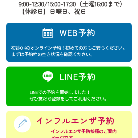
9:00-12:30/15:00-17:30（土曜16:00まで）
当院は、お客様へ商品やサービスを提供する等の業務遂行上、個人情報の
【休診日】日曜日、祝日
一部を外部の委託先へ提供する場合があります。その場合、業務委託先が
適切に個人情報を取り扱うように管理いたします。
WEB予約
（個人情報の管理）
当院は、個人情報の漏洩、滅失、毀損等を防止するために、個人情報保護
初診OKのオンライン予約！初めての方もご安心ください。
管理責任者を設置し、十分な安全保護に努め、また、個人情報を正確に、
まずは予約枠の空き状況を確認ください。
また最新なものに保つよう、お預かりした個人情報の適切な管理を行いま
す。
LINE予約
（情報内容の照会、修正または削除）
当院は、お客様が当サイトにご提供いただいた個人情報の照会、修正また
LINEでの予約を開始しました！
は削除を希望される場合は、ご本人であることを確認したうえで、合理的
ぜひ友だち登録をしてご利用ください。
な範囲ですみやかに対応いたします。
インフルエンザ予約
インフルエンザ予防接種の
ご案内
ページです。